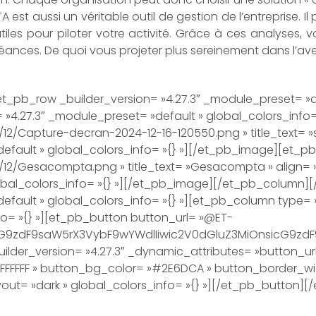
A est aussi un véritable outil de gestion de l’entreprise.
utiles pour piloter votre activité. Grâce à ces analyses,
nces. De quoi vous projeter plus sereinement dans l’aven
pb_row _builder_version= »4.27.3″ _module_preset= »def
»4.27.3″ _module_preset= »default » global_colors_info= 
2/Capture-decran-2024-12-16-120550.png » title_text= 
default » global_colors_info= »{} »][/et_pb_image][et_pb
/Gesacompta.png » title_text= »Gesacompta » align= »ce
lobal_colors_info= »{} »][/et_pb_image][/et_pb_column
efault » global_colors_info= »{} »][et_pb_column type= »
fo= »{} »][et_pb_button button_url= »@ET-
G9zdF9saW5rX3VybF9wYWdlIiwic2V0dGluZ3MiOnsicG9zdF9
lder_version= »4.27.3″ _dynamic_attributes= »button_ur
FFFFF » button_bg_color= »#2E6DCA » button_border_wid
ayout= »dark » global_colors_info= »{} »][/et_pb_button