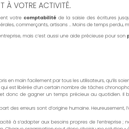
 À VOTRE ACTIVITÉ.
ent votre
comptabilité
de la saisie des écritures jusq
ibérales, commerçants, artisans … Moins de temps perdu, mo
entreprise, mais c’est aussi une aide précieuse pour son
 pris en main facilement par tous les utilisateurs, qu’ils so
e qui est libérée d’un certain nombre de tâches chronopha
et donc de gagner un temps précieux au quotidien. Il bé
lupart des erreurs sont d’origine humaine. Heureusement,
capacité à s’adapter aux besoins propres de l’entreprise 
. Chaque organisation peut donc choisir une solution « à 