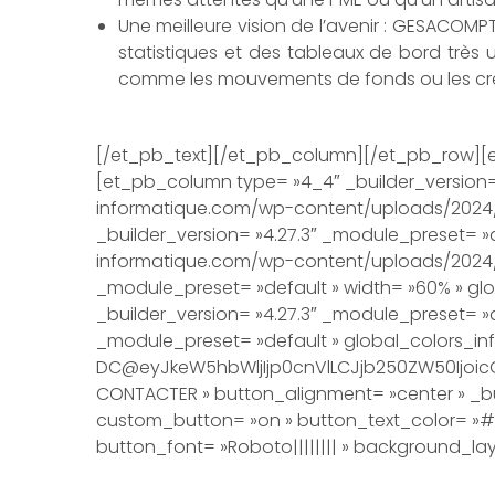
Une meilleure vision de l’avenir : GESACOMPT
statistiques et des tableaux de bord très 
comme les mouvements de fonds ou les créa
[/et_pb_text][/et_pb_column][/et_pb_row][et_
[et_pb_column type= »4_4″ _builder_version= 
informatique.com/wp-content/uploads/2024/1
_builder_version= »4.27.3″ _module_preset= »
informatique.com/wp-content/uploads/2024/12
_module_preset= »default » width= »60% » g
_builder_version= »4.27.3″ _module_preset= »d
_module_preset= »default » global_colors_in
DC@eyJkeW5hbWljIjp0cnVlLCJjb250ZW50Ijoic
CONTACTER » button_alignment= »center » _bui
custom_button= »on » button_text_color= »#F
button_font= »Roboto|||||||| » background_l