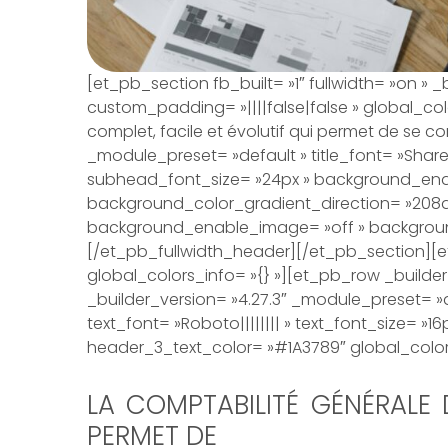
[et_pb_section fb_built= »1″ fullwidth= »on » 
custom_padding= »||||false|false » global_col
complet, facile et évolutif qui permet de se co
_module_preset= »default » title_font= »Share T
subhead_font_size= »24px » background_enab
background_color_gradient_direction= »208
background_enable_image= »off » background_b
[/et_pb_fullwidth_header][/et_pb_section][et
global_colors_info= »{} »][et_pb_row _builde
_builder_version= »4.27.3″ _module_preset= »d
text_font= »Roboto|||||||| » text_font_size= 
header_3_text_color= »#1A3789″ global_colors
LA COMPTABILITÉ GÉNÉRALE D
PERMET DE