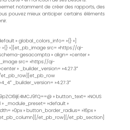
 Il permet notamment de créer des rapports, des
 vous pouvez mieux anticiper certains éléments
ir.
ault » global_colors_info= »{} »]
»{} »][et_pb_image src= »https://qi-
»schema-gesacompta » align= »center »
_image src= »https://qi-
nter » _builder_version= »4.27.3″
][/et_pb_row][et_pb_row
4_4″ _builder_version= »4.27.3″
pZCI6IjE4MCJ9fQ==@ » button_text= »NOUS
l » _module_preset= »default »
th= »0px » button_border_radius= »16px »
][/et_pb_column][/et_pb_row][/et_pb_section]