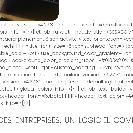
_builder_version= »4.27.3″ _module_preset= »default » cust
ors_info= »{} »][et_pb_fullwidth_header title= »GESACOMP
nsacrer pleinement à son activité. » text_orientation= »cen
ech|||||||| » title_font_size= »64px » subhead_font= »Robo
le_color= »off » use_background_color_gradient= »on 
deg » background_color_gradient_stops= »#0100e2 0%|#
lend= »soft-light » custom_padding= »12vh||12vh||true|f
_pb_section fb_built= »1″ _builder_version= »4.27.3″ _mo
r_version= »4.27.3″ _module_preset= »default » global_co
efault » global_colors_info= »{} »][et_pb_text _builder_v
»16px » header_font= »Roboto|||||||| » header_text_color
_info= »{} »]
ES ENTREPRISES, UN LOGICIEL COMP