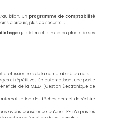
u’au bilan. Un
programme de comptabilité
ins d’erreurs, plus de sécurité …
pilotage
quotidien et la mise en place de ses
ient professionnels de la comptabilité ou non.
ges et répétitives. En automatisant une partie
néficie de la G.E.D. (Gestion Électronique de
 l’automatisation des tâches permet de réduire
; nous avons conscience qu’une TPE n’a pas les
la carte » en fonction de ses besoins.