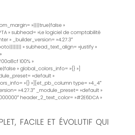
om_margin= »||||true|false »
TA » subhead= »Le logiciel de comptabilité
ter » _builder_version= »4.27.3″
to|||||||| » subhead_text_align= »justify »
»
00a8cf 100% »
alse » global_colors_info= »{} »]
dule_preset= »default »
lors_info= »{} »][et_pb_column type= »4_4″
ersion= »4.27.3″ _module_preset= »default »
= »#000000″ header_2_text_color= »#2E6DCA »
LET, FACILE ET ÉVOLUTIF QUI