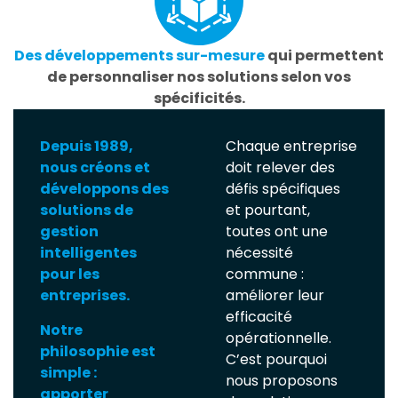
Des développements sur-mesure
qui permettent
de personnaliser nos solutions selon vos
spécificités.
Depuis 1989,
Chaque entreprise
nous créons et
doit relever des
développons des
défis spécifiques
solutions de
et pourtant,
gestion
toutes ont une
intelligentes
nécessité
pour les
commune :
entreprises.
améliorer leur
efficacité
Notre
opérationnelle.
philosophie est
C’est pourquoi
simple :
nous proposons
apporter