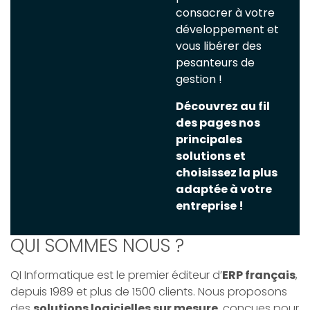
consacrer à votre
développement et
vous libérer des
pesanteurs de
gestion !
Découvrez au fil
des pages nos
principales
solutions et
choisissez la plus
adaptée à votre
entreprise !
QUI SOMMES NOUS ?
QI Informatique est le premier éditeur d’
ERP français
,
depuis 1989 et plus de 1500 clients. Nous proposons
des
solutions logicielles sur mesure
, conçues pour